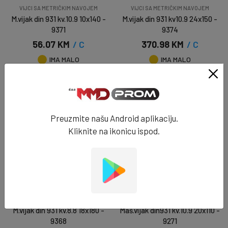
VIJCI SA METRIČKIM NAVOJEM
VIJCI SA METRIČKIM NAVOJEM
M.vijak din 931 kv.10.9 10x140 -
M.vijak din 931 kv10.9 24x150 -
9371
9374
56.07 KM
/ C
370.98 KM
/ C
IMA MALO
IMA MALO
DODAJ U KORPU
DODAJ U KORPU
Preuzmite našu Android aplikaciju.
Kliknite na ikonicu ispod.
VIJCI SA METRIČKIM NAVOJEM
VIJCI SA METRIČKIM NAVOJEM
M.vijak din 931 kv.8.8 18x180 -
Maš.vijak din931 kv.10.9 20x110 -
9368
9271