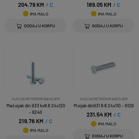
204.79 KM
/ C
189.05 KM
/ C
IMA MALO
IMA MALO
DODAJ U KORPU
DODAJ U KORPU
VIJCI SA METRIČKIM NAVOJEM
VIJCI SA METRIČKIM NAVOJEM
Maš.vijak din 933 kv8.8 24x120
M.vijak din931 8.8 24x110 - 9129
- 9240
231.54 KM
/ C
219.76 KM
/ C
IMA MALO
IMA MALO
DODAJ U KORPU