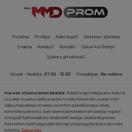
Početna
Prodaja
Kako kupiti
Dostava i plaćanje
O nama
Katalozi
Kontakt
Uslovi korištenja
Izjava o privatnosti
Utorak - Nedelja:
07:00 - 15:00
Ponedeljak:
Ne radimo
Ova web stranica koristi kolačiće.
Kolačiće upotrebljavamo kako bi
Pratite nas:
ova web stranica radila pravilno te kako bismo bili u stanju vršiti
dalja unapređenja stranice sa svrhom poboljšavanja vašeg
korisničkog iskustva, kako bismo personalizovali sadržaj i oglase,
© 2026
mmdprom.com
. Sva prava zadržana.
omogućili funkcionalnost društvenih medija i analizirali promet.
Nastavkom korištenja naših internet stranica prihvatate upotrebu
Hosted & developed by
itsystem
kolačića.
Saznaj više