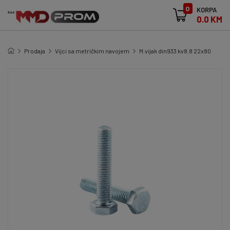
0
KORPA
0.0 KM
Prodaja
Vijci sa metričkim navojem
M.vijak din933 kv8.8 22x80