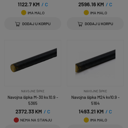
1122.7 KM
/ C
2596.16 KM
/ C
IMA MALO
IMA MALO
DODAJ U KORPU
DODAJ U KORPU
NAVOJNE ŠIPKE
NAVOJNE ŠIPKE
Navojna šipka M-30 kv.10.9 -
Navojna šipka M24 kv10.9 -
5365
5164
2372.33 KM
/ C
1493.21 KM
/ C
NEMA NA STANJU
IMA MALO