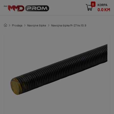
0
KORPA
0.0 KM
Prodaja
Navojne šipke
Navojna šipka M-27 kv.10.9