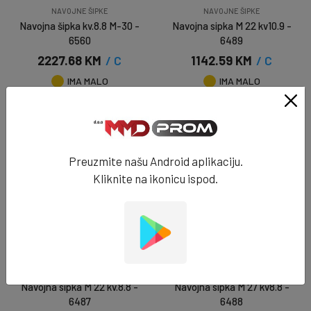
NAVOJNE ŠIPKE
NAVOJNE ŠIPKE
Navojna šipka kv.8.8 M-30 -
Navojna sipka M 22 kv10.9 -
6560
6489
2227.68 KM
/ C
1142.59 KM
/ C
IMA MALO
IMA MALO
DODAJ U KORPU
DODAJ U KORPU
Preuzmite našu Android aplikaciju.
Kliknite na ikonicu ispod.
NAVOJNE ŠIPKE
NAVOJNE ŠIPKE
Navojna sipka M 22 kv.8.8 -
Navojna sipka M 27 kv8.8 -
6487
6488