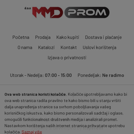
Početna
Prodaja
Kako kupiti
Dostava i plaćanje
O nama
Katalozi
Kontakt
Uslovi korištenja
Izjava o privatnosti
Utorak - Nedelja:
07:00 - 15:00
Ponedeljak:
Ne radimo
Ova web stranica koristi kolačiće.
Kolačiće upotrebljavamo kako bi
Pratite nas:
ova web stranica radila pravilno te kako bismo bili u stanju vršiti
dalja unapređenja stranice sa svrhom poboljšavanja vašeg
korisničkog iskustva, kako bismo personalizovali sadržaj i oglase,
© 2026
mmdprom.com
. Sva prava zadržana.
omogućili funkcionalnost društvenih medija i analizirali promet.
Nastavkom korištenja naših internet stranica prihvatate upotrebu
Hosted & developed by
itsystem
kolačića.
Saznaj više