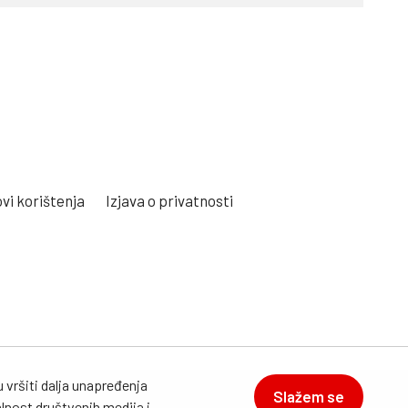
vi korištenja
Izjava o privatnosti
 vršiti dalja unapređenja
Slažem se
lnost društvenih medija i