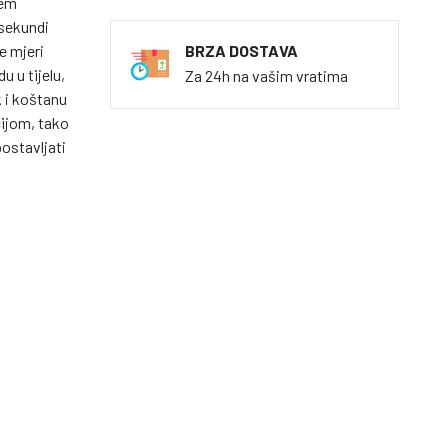
tem
 sekundi
e mjeri
BRZA DOSTAVA
 u tijelu,
Za 24h na vašim vratima
k i koštanu
cijom, tako
ostavljati