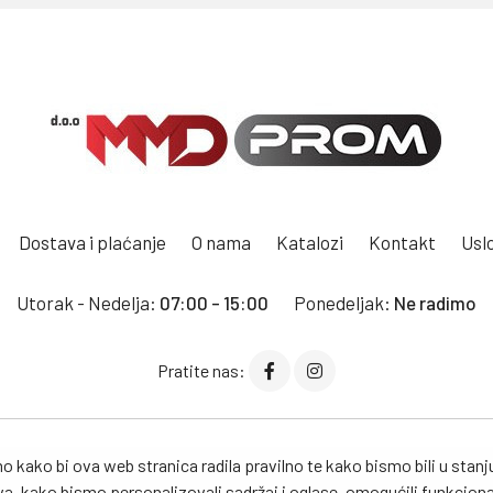
Dostava i plaćanje
O nama
Katalozi
Kontakt
Uslo
Utorak - Nedelja:
07:00 - 15:00
Ponedeljak:
Ne radimo
Pratite nas:
kako bi ova web stranica radila pravilno te kako bismo bili u stanju
, kako bismo personalizovali sadržaj i oglase, omogućili funkciona