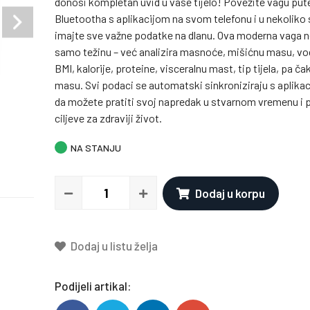
donosi kompletan uvid u vaše tijelo! Povežite vagu pu
Bluetootha s aplikacijom na svom telefonu i u nekoliko
imajte sve važne podatke na dlanu. Ova moderna vaga n
samo težinu – već analizira masnoće, mišićnu masu, vodu
BMI, kalorije, proteine, visceralnu mast, tip tijela, pa ča
masu. Svi podaci se automatski sinkroniziraju s aplika
da možete pratiti svoj napredak u stvarnom vremenu i p
ciljeve za zdraviji život.
NA STANJU
Dodaj u korpu
Dodaj u listu želja
Podijeli artikal: