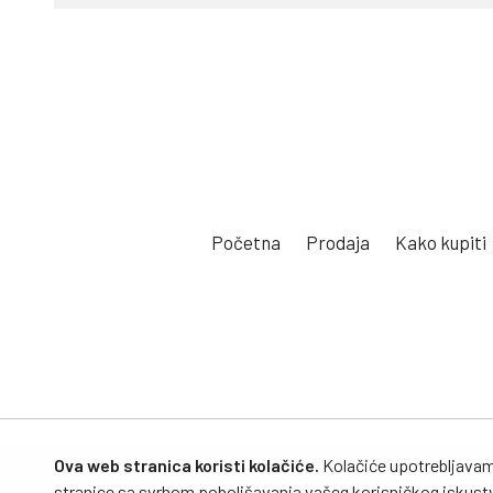
Početna
Prodaja
Kako kupiti
Ova web stranica koristi kolačiće.
Kolačiće upotrebljavamo 
stranice sa svrhom poboljšavanja vašeg korisničkog iskustva