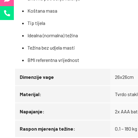
Koštana masa
Tip tijela
Idealna (normalna) težina
Težina bez udjela masti
BMI referentna vrijednost
Dimenzije vage
26x26cm
Materijal:
Tvrdo stak
Napajanje:
2x AAA bat
Raspon mjerenja težine:
0,1 – 180 kg