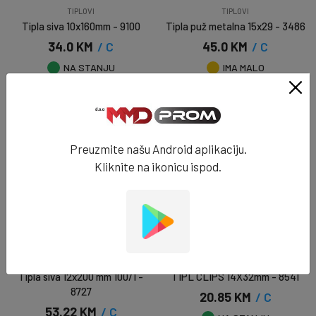
TIPLOVI
TIPLOVI
Tipla siva 10x160mm - 9100
Tipla puž metalna 15x29 - 3486
34.0 KM
/ C
45.0 KM
/ C
NA STANJU
IMA MALO
DODAJ U KORPU
DODAJ U KORPU
Preuzmite našu Android aplikaciju.
Kliknite na ikonicu ispod.
TIPLOVI
TIPLOVI
Tipla siva 12x200 mm 100/1 -
TIPL CLIPS 14X32mm - 8541
8727
20.85 KM
/ C
53.22 KM
/ C