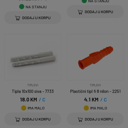
NA STANJU
NA STANJU
DODAJ U KORPU
DODAJ U KORPU
TIPLOVI
TIPLOVI
Tipla 10x100 siva - 7733
Plastični tipl fi 8 nilon - 2251
18.0 KM
/ C
4.1 KM
/ C
IMA MALO
IMA MALO
DODAJ U KORPU
DODAJ U KORPU