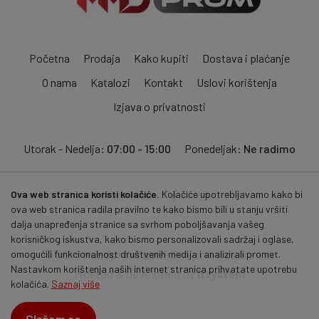
Početna
Prodaja
Kako kupiti
Dostava i plaćanje
O nama
Katalozi
Kontakt
Uslovi korištenja
Izjava o privatnosti
Utorak - Nedelja:
07:00 - 15:00
Ponedeljak:
Ne radimo
Ova web stranica koristi kolačiće.
Kolačiće upotrebljavamo kako bi
Pratite nas:
ova web stranica radila pravilno te kako bismo bili u stanju vršiti
dalja unapređenja stranice sa svrhom poboljšavanja vašeg
korisničkog iskustva, kako bismo personalizovali sadržaj i oglase,
© 2026
mmdprom.com
. Sva prava zadržana.
omogućili funkcionalnost društvenih medija i analizirali promet.
Nastavkom korištenja naših internet stranica prihvatate upotrebu
Hosted & developed by
itsystem
kolačića.
Saznaj više