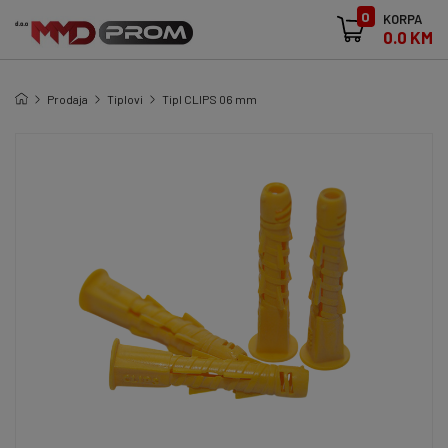
0
KORPA
0.0 KM
Prodaja
Tiplovi
Tipl CLIPS 06 mm