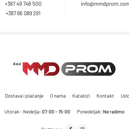
+387 49 746 500
info@mmdprom.co
+387 66 089 291
Dostava i plaćanje
O nama
Katalozi
Kontakt
Uslo
Utorak - Nedelja:
07:00 - 15:00
Ponedeljak:
Ne radimo