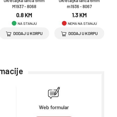
Okretaljka lanca 5mm
Okretaljka lanca 6mm
M1937 - 8068
m1936 - 8067
0.8 KM
1.3 KM
NA STANJU
NEMA NA STANJU
DODAJ U KORPU
DODAJ U KORPU
rmacije
Web formular