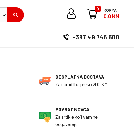
0
KORPA
0.0 KM
+387 49 746 500
BESPLATNA DOSTAVA
Za narudžbe preko 200 KM
POVRAT NOVCA
Za artikle koji vam ne
odgovaraju