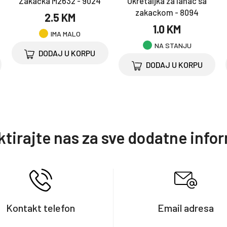
Zakačka M2632 - 9024
Okretaljka za lanac sa
zakackom - 8094
2.5 KM
1.0 KM
IMA MALO
NA STANJU
DODAJ U KORPU
DODAJ U KORPU
tirajte nas za sve dodatne info
Kontakt telefon
Email adresa