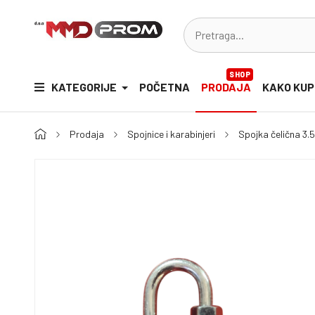
SHOP
KATEGORIJE
POČETNA
PRODAJA
KAKO KUP
Prodaja
Spojnice i karabinjeri
Spojka čelična 3.5