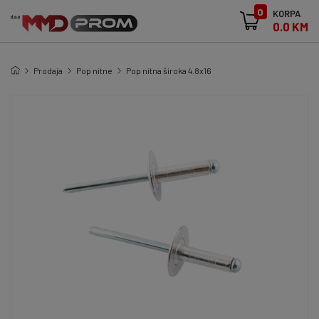
0
KORPA
0.0 KM
Prodaja
Pop nitne
Pop nitna široka 4.8x16