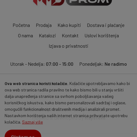
Početna
Prodaja
Kako kupiti
Dostava i plaćanje
O nama
Katalozi
Kontakt
Uslovi korištenja
Izjava o privatnosti
Utorak - Nedelja:
07:00 - 15:00
Ponedeljak:
Ne radimo
Ova web stranica koristi kolačiće.
Kolačiće upotrebljavamo kako bi
Pratite nas:
ova web stranica radila pravilno te kako bismo bili u stanju vršiti
dalja unapređenja stranice sa svrhom poboljšavanja vašeg
korisničkog iskustva, kako bismo personalizovali sadržaj i oglase,
© 2026
mmdprom.com
. Sva prava zadržana.
omogućili funkcionalnost društvenih medija i analizirali promet.
Nastavkom korištenja naših internet stranica prihvatate upotrebu
Hosted & developed by
itsystem
kolačića.
Saznaj više