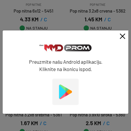
POP NITNE
POP NITNE
Pop nitna 6x12 - 5451
Pop nitna 3.2x8 crvena - 5362
4.33 KM
/ C
1.45 KM
/ C
NA STANJU
NA STANJU
DODAJ U KORPU
DODAJ U KORPU
Preuzmite našu Android aplikaciju.
Kliknite na ikonicu ispod.
POP NITNE
POP NITNE
Pop nitna 3.2x8 srebrna - 5361
Pop nitna 3.9x10 široka - 5360
1.67 KM
/ C
2.5 KM
/ C