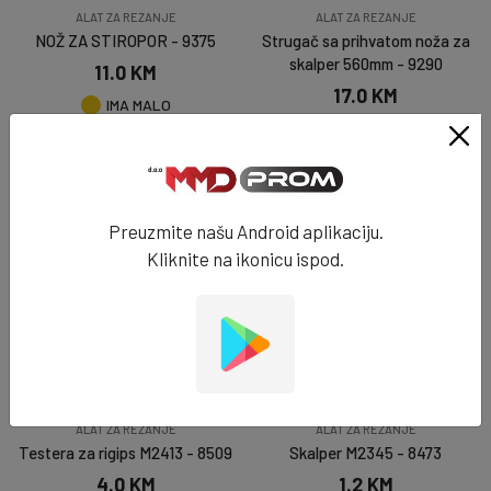
ALAT ZA REZANJE
ALAT ZA REZANJE
NOŽ ZA STIROPOR - 9375
Strugač sa prihvatom noža za
skalper 560mm - 9290
11.0 KM
17.0 KM
IMA MALO
IMA MALO
DODAJ U KORPU
DODAJ U KORPU
Preuzmite našu Android aplikaciju.
Kliknite na ikonicu ispod.
ALAT ZA REZANJE
ALAT ZA REZANJE
Testera za rigips M2413 - 8509
Skalper M2345 - 8473
4.0 KM
1.2 KM