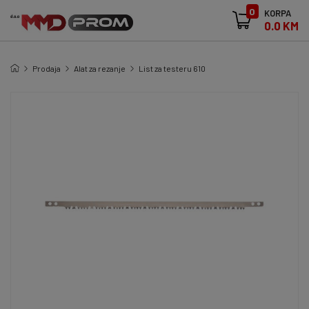
0
KORPA
0.0 KM
Prodaja
Alat za rezanje
List za testeru 610