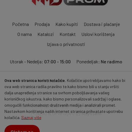
Početna
Prodaja
Kako kupiti
Dostava i plaćanje
O nama
Katalozi
Kontakt
Uslovi korištenja
Izjava o privatnosti
Utorak - Nedelja:
07:00 - 15:00
Ponedeljak:
Ne radimo
Ova web stranica koristi kolačiće.
Kolačiće upotrebljavamo kako bi
Pratite nas:
ova web stranica radila pravilno te kako bismo bili u stanju vršiti
dalja unapređenja stranice sa svrhom poboljšavanja vašeg
korisničkog iskustva, kako bismo personalizovali sadržaj i oglase,
© 2026
mmdprom.com
. Sva prava zadržana.
omogućili funkcionalnost društvenih medija i analizirali promet.
Nastavkom korištenja naših internet stranica prihvatate upotrebu
Hosted & developed by
itsystem
kolačića.
Saznaj više